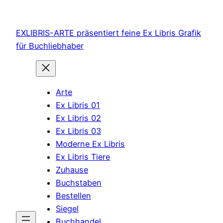
Zum
Inhalt
EXLIBRIS-ARTE präsentiert feine Ex Libris Grafik
springen
für Buchliebhaber
Arte
Ex Libris 01
Ex Libris 02
Ex Libris 03
Moderne Ex Libris
Ex Libris Tiere
Zuhause
Buchstaben
Bestellen
Siegel
Buchhandel