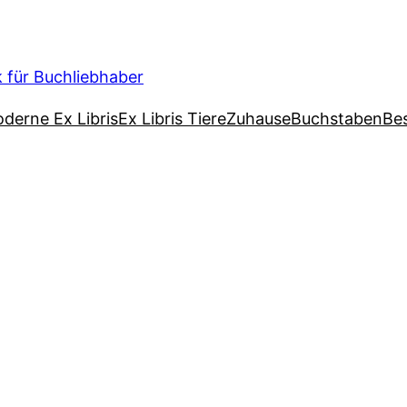
k für Buchliebhaber
derne Ex Libris
Ex Libris Tiere
Zuhause
Buchstaben
Bes