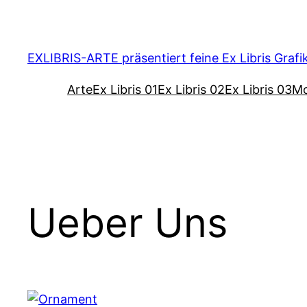
Zum
Inhalt
springen
EXLIBRIS-ARTE präsentiert feine Ex Libris Grafi
Arte
Ex Libris 01
Ex Libris 02
Ex Libris 03
Mo
Ueber Uns