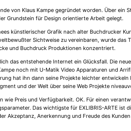
ende von Klaus Kampe gegründet worden. Über ein S
r Grundstein für Design orientierte Arbeit gelegt.
es künstlerischer Grafik nach alter Buchdrucker Kuns
ltbewußter Sichtweise zu vereinbaren, wurde das Ta
cke und Buchdruck Produktionen konzentriert.
rlich das entstehende Internet ein Glücksfall. Die ne
Kampe noch mit U-Matik Video Apparaturen und Arrifl
 hat ihn dann seine Projekte leichter entwickeln las
gment und der Welt über seine Web Projekte niveauv
rien wie Preis und Verfügbarkeit. OK. Für einen ver
sparameter. Das wichtigste für EXLIBRIS-ARTE ist die
n der Akzeptanz, Anerkennung und Freude des Kunden 