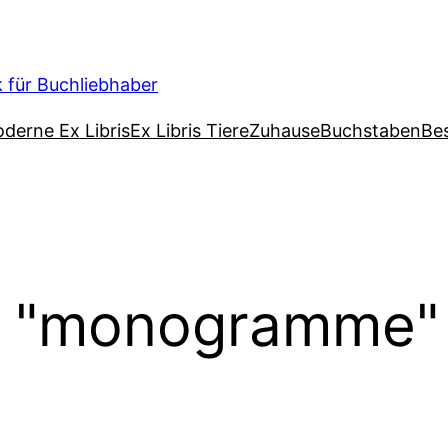
k für Buchliebhaber
derne Ex Libris
Ex Libris Tiere
Zuhause
Buchstaben
Bes
d "monogramme"