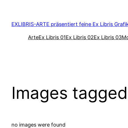
Zum
Inhalt
springen
EXLIBRIS-ARTE präsentiert feine Ex Libris Grafi
Arte
Ex Libris 01
Ex Libris 02
Ex Libris 03
Mo
Images tagge
no images were found